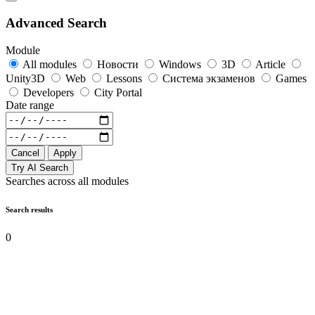
Advanced Search
Module
All modules
Новости
Windows
3D
Article
Unity3D
Web
Lessons
Система экзаменов
Games
Developers
City Portal
Date range
Cancel
Apply
Try AI Search
Searches across all modules
Search results
0