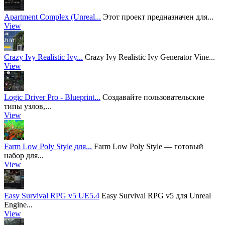
Apartment Complex (Unreal...
Этот проект предназначен для...
View
Crazy Ivy Realistic Ivy...
Crazy Ivy Realistic Ivy Generator Vine...
View
Logic Driver Pro - Blueprint...
Создавайте пользовательские
типы узлов,...
View
Farm Low Poly Style для...
Farm Low Poly Style — готовый
набор для...
View
Easy Survival RPG v5 UE5.4
Easy Survival RPG v5 для Unreal
Engine...
View