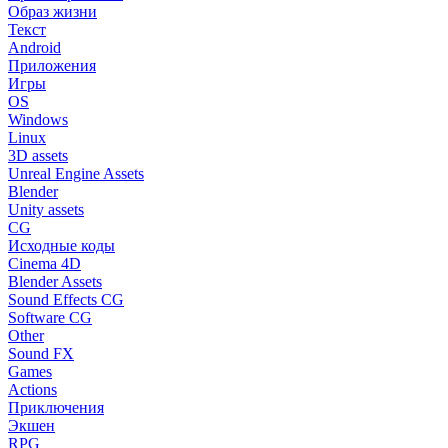
Образ жизни
Текст
Android
Приложения
Игры
OS
Windows
Linux
3D assets
Unreal Engine Assets
Blender
Unity assets
CG
Исходные коды
Cinema 4D
Blender Assets
Sound Effects CG
Software CG
Other
Sound FX
Games
Actions
Приключения
Экшен
RPG