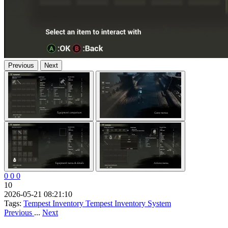
Previous
Next
0
0
0
10
2026-05-21 08:21:10
Tags:
Tempest
Inventory
Tempest Inventory System
Previous
...
Next