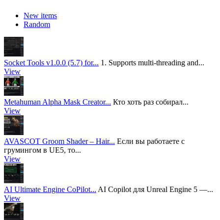
New items
Random
Socket Tools v1.0.0 (5.7) for...
1. Supports multi-threading and...
View
Metahuman Alpha Mask Creator...
Кто хоть раз собирал...
View
AVASCOT Groom Shader – Hair...
Если вы работаете с
грумингом в UE5, то...
View
AI Ultimate Engine CoPilot...
AI Copilot для Unreal Engine 5 —...
View