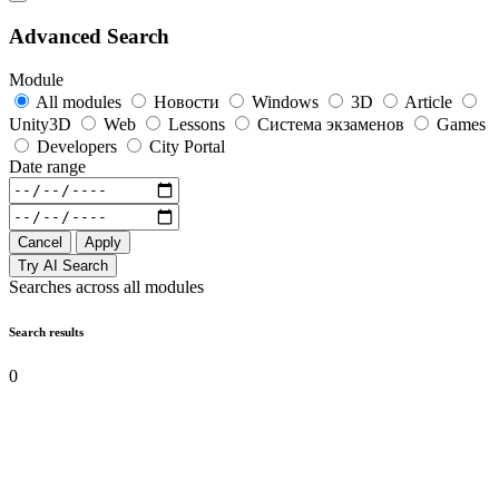
Advanced Search
Module
All modules
Новости
Windows
3D
Article
Unity3D
Web
Lessons
Система экзаменов
Games
Developers
City Portal
Date range
Cancel
Apply
Try AI Search
Searches across all modules
Search results
0