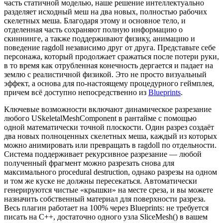
часть статичной моделью, наше решение интеллектуально
разделяет исходный меш на два новых, полностью рабочих
скелетных меша. Благодаря этому и основное тело, и
отделенная часть сохраняют полную информацию о
скиннинге, а также поддерживают физику, анимацию и
поведение ragdoll независимо друг от друга. Представьте себе
персонажа, который продолжает сражаться после потери руки,
в то время как отрубленная конечность дергается и падает на
землю с реалистичной физикой. Это не просто визуальный
эффект, а основа для по-настоящему процедурного геймплея,
причем всё доступно непосредственно из
Blueprints
.
Ключевые возможности включают динамическое разрезание
любого USkeletalMeshComponent в рантайме с помощью
одной математически точной плоскости. Один разрез создаёт
два новых полноценных скелетных меша, каждый из которых
можно анимировать или превращать в ragdoll по отдельности.
Система поддерживает рекурсивное разрезание — любой
полученный фрагмент можно разрезать снова для
максимального procedural destruction, однако разрезы на одном
и том же куске не должны пересекаться. Автоматически
генерируются чистые «крышки» на месте среза, и вы можете
назначить собственный материал для поверхности разреза.
Весь плагин работает на 100% через Blueprints: не требуется
писать на C++, достаточно одного узла SliceMesh() в вашем