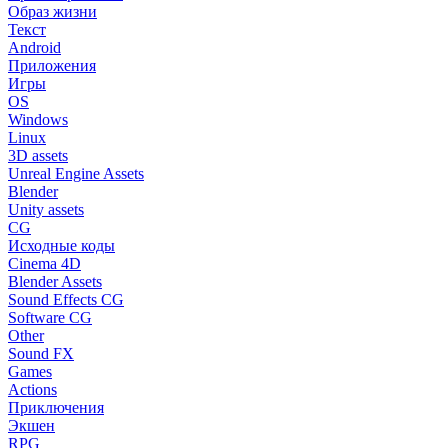
Образ жизни
Текст
Android
Приложения
Игры
OS
Windows
Linux
3D assets
Unreal Engine Assets
Blender
Unity assets
CG
Исходные коды
Cinema 4D
Blender Assets
Sound Effects CG
Software CG
Other
Sound FX
Games
Actions
Приключения
Экшен
RPG