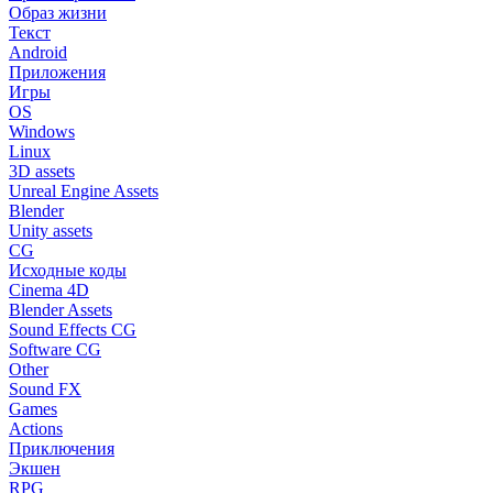
Образ жизни
Текст
Android
Приложения
Игры
OS
Windows
Linux
3D assets
Unreal Engine Assets
Blender
Unity assets
CG
Исходные коды
Cinema 4D
Blender Assets
Sound Effects CG
Software CG
Other
Sound FX
Games
Actions
Приключения
Экшен
RPG