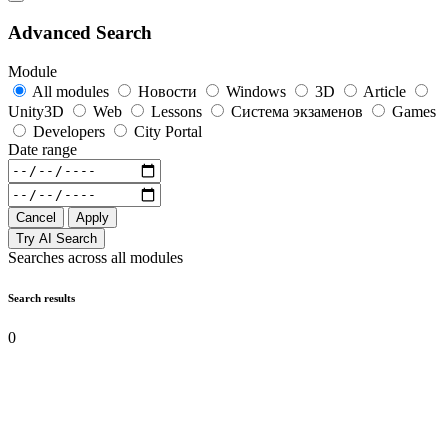
Advanced Search
Module
All modules
Новости
Windows
3D
Article
Unity3D
Web
Lessons
Система экзаменов
Games
Developers
City Portal
Date range
Cancel
Apply
Try AI Search
Searches across all modules
Search results
0