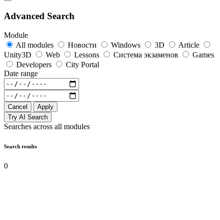
Advanced Search
Module
All modules
Новости
Windows
3D
Article
Unity3D
Web
Lessons
Система экзаменов
Games
Developers
City Portal
Date range
Cancel
Apply
Try AI Search
Searches across all modules
Search results
0