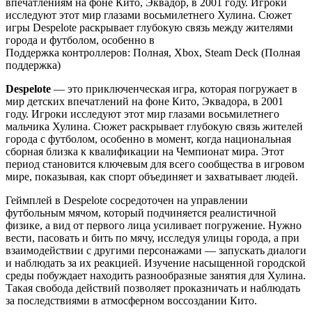
впечатлениям на фоне Кито, Эквадор, в 2001 году. Игроки
исследуют этот мир глазами восьмилетнего Хулина. Сюжет
игры Despelote раскрывает глубокую связь между жителями
города и футболом, особенно в
Поддержка контроллеров: Полная, Xbox, Steam Deck (Полная
поддержка)
Despelote
— это приключенческая игра, которая погружает в
мир детских впечатлений на фоне Кито, Эквадора, в 2001
году. Игроки исследуют этот мир глазами восьмилетнего
мальчика Хулина. Сюжет раскрывает глубокую связь жителей
города с футболом, особенно в момент, когда национальная
сборная близка к квалификации на Чемпионат мира. Этот
период становится ключевым для всего сообщества в игровом
мире, показывая, как спорт объединяет и захватывает людей.
Геймплей в Despelote сосредоточен на управлении
футбольным мячом, который подчиняется реалистичной
физике, а вид от первого лица усиливает погружение. Нужно
вести, пасовать и бить по мячу, исследуя улицы города, а при
взаимодействии с другими персонажами — запускать диалоги
и наблюдать за их реакцией. Изучение насыщенной городской
среды побуждает находить разнообразные занятия для Хулина.
Такая свобода действий позволяет проказничать и наблюдать
за последствиями в атмосферном воссоздании Кито.