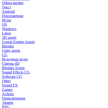
Образ жизни
Текст
Android
Приложения
Игры
OS
Windows
Linux
3D assets
Unreal Engine Assets
Blender
Unity assets
CG
Исходные коды
Cinema 4D
Blender Assets
Sound Effects CG
Software CG
Other
Sound FX
Games
Actions
Приключения
Экшен
RPG