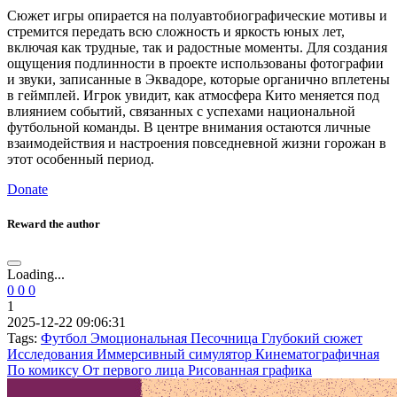
Сюжет игры опирается на полуавтобиографические мотивы и
стремится передать всю сложность и яркость юных лет,
включая как трудные, так и радостные моменты. Для создания
ощущения подлинности в проекте использованы фотографии
и звуки, записанные в Эквадоре, которые органично вплетены
в геймплей. Игрок увидит, как атмосфера Кито меняется под
влиянием событий, связанных с успехами национальной
футбольной команды. В центре внимания остаются личные
взаимодействия и настроения повседневной жизни горожан в
этот особенный период.
Donate
Reward the author
Loading...
0
0
0
1
2025-12-22 09:06:31
Tags:
Футбол
Эмоциональная
Песочница
Глубокий сюжет
Исследования
Иммерсивный симулятор
Кинематографичная
По комиксу
От первого лица
Рисованная графика